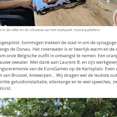
 in de stilte en de schaduw van het stadspark. Vooral padellers.
pgesplitst. Sommigen trekken de stad in om de synagoge
ngs de Donau. Het rivierwater is er heerlijk warm en d
om onze Belgische outfit in ontvangst te nemen. Een ora
lauwe sweater. Met dank aan Laurent B. en zijn werkgeve
ingsceremonie van de EuroGames op de Karlsplatz. Even z
an Brussel, Antwerpen… Wij dragen wel de leukste outfit
chte geluidsinstallatie, ellenlange en te veel speeches,
Würst.