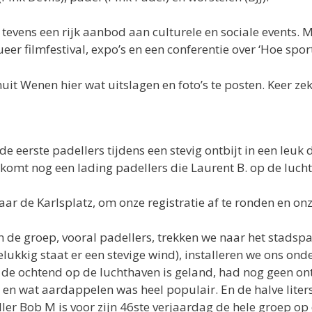
is tevens een rijk aanbod aan culturele en sociale events
eer filmfestival, expo’s en een conferentie over ‘Hoe sport
 Wenen hier wat uitslagen en foto’s te posten. Keer zek
e eerste padellers tijdens een stevig ontbijt in een leuk 
 komt nog een lading padellers die Laurent B. op de luch
aar de Karlsplatz, om onze registratie af te ronden en onz
n de groep, vooral padellers, trekken we naar het stadsp
elukkig staat er een stevige wind), installeren we ons o
in de ochtend op de luchthaven is geland, had nog geen o
en wat aardappelen was heel populair. En de halve liters 
ler Bob M is voor zijn 46ste verjaardag de hele groep op 