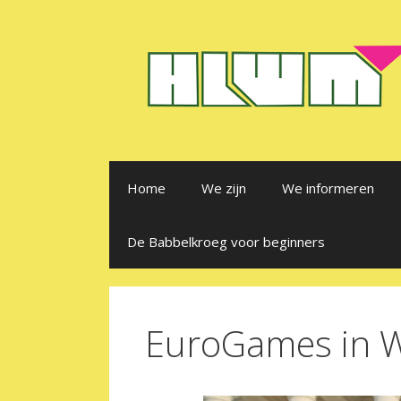
Ga
naar
de
inhoud
Home
We zijn
We informeren
De Babbelkroeg voor beginners
EuroGames in W