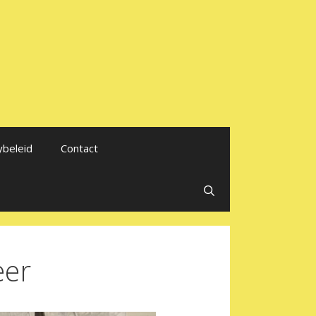
ybeleid
Contact
eer