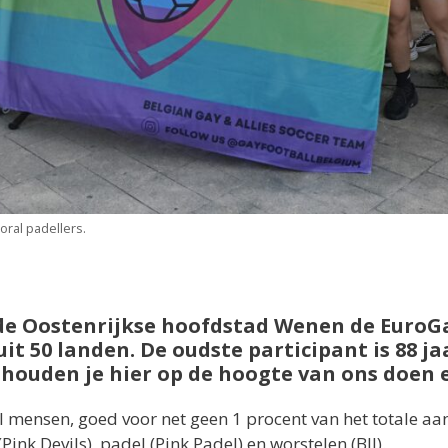
ral padellers.
in de Oostenrijkse hoofdstad Wenen de Euro
it 50 landen. De oudste participant is 88 jaa
 houden je hier op de hoogte van ons doen 
 mensen, goed voor net geen 1 procent van het totale aa
Pink Devils), padel (Pink Padel) en worstelen (BJJ).