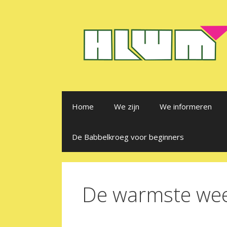
Ga
naar
de
inhoud
Home
We zijn
We informeren
De Babbelkroeg voor beginners
De warmste we