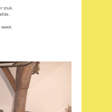
r stuk.
efde.
 week.